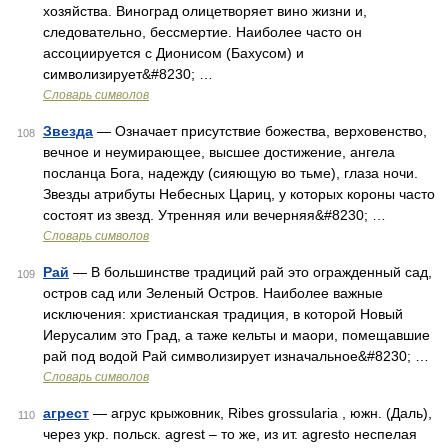
хозяйства. Виноград олицетворяет вино жизни и,
следовательно, бессмертие. Наиболее часто он
ассоциируется с Дионисом (Бахусом) и
символизирует&#8230; …
Словарь символов
Звезда
— Означает присутствие божества, верховенство,
108
вечное и неумирающее, высшее достижение, ангела
посланца Бога, надежду (сияющую во тьме), глаза ночи.
Звезды атрибуты Небесных Цариц, у которых короны часто
состоят из звезд. Утренняя или вечерняя&#8230; …
Словарь символов
Рай
— В большинстве традиций рай это огражденный сад,
109
остров сад или Зеленый Остров. Наиболее важные
исключения: христианская традиция, в которой Новый
Иерусалим это Град, а таже кельты и маори, помещавшие
рай под водой Рай символизирует изначальное&#8230; …
Словарь символов
агрест
— агрус крыжовник, Ribes grossularia , южн. (Даль),
110
через укр. польск. agrest – то же, из ит. agresto неспелая