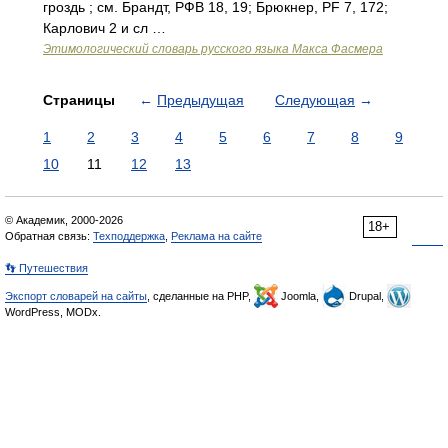
гроздь ; см. Брандт, РФВ 18, 19; Брюкнер, PF 7, 172;
Карлович 2 и сл …
Этимологический словарь русского языка Макса Фасмера
Страницы
←
Предыдущая
Следующая
→
1
2
3
4
5
6
7
8
9
10
11
12
13
© Академик, 2000-2026
18+
Обратная связь:
Техподдержка
,
Реклама на сайте
👣 Путешествия
Экспорт словарей на сайты
, сделанные на PHP,
Joomla,
Drupal,
WordPress, MODx.