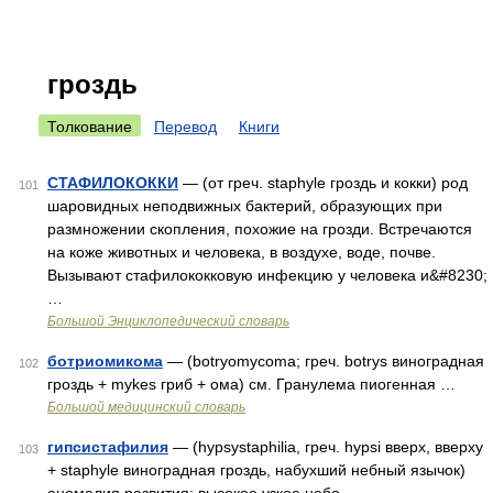
гроздь
Толкование
Перевод
Книги
СТАФИЛОКОККИ
— (от греч. staphyle гроздь и кокки) род
101
шаровидных неподвижных бактерий, образующих при
размножении скопления, похожие на грозди. Встречаются
на коже животных и человека, в воздухе, воде, почве.
Вызывают стафилококковую инфекцию у человека и&#8230;
…
Большой Энциклопедический словарь
ботриомикома
— (botryomycoma; греч. botrys виноградная
102
гроздь + mykes гриб + ома) см. Гранулема пиогенная …
Большой медицинский словарь
гипсистафилия
— (hypsystaphilia, греч. hypsi вверх, вверху
103
+ staphyle виноградная гроздь, набухший небный язычок)