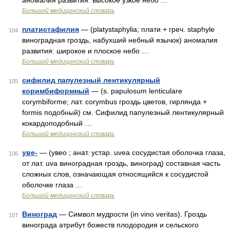
аномалия развития: высокое узкое небо …
Большой медицинский словарь
платистафилия
— (platystaphylia; плати + греч. staphyle
104
виноградная гроздь, набухший небный язычок) аномалия
развития: широкое и плоское небо …
Большой медицинский словарь
сифилид папулезный лентикулярный
105
коримбиформный
— (s. papulosum lenticulare
corymbiforme; лат. corymbus гроздь цветов, гирлянда +
formis подобный) см. Сифилид папулезный лентикулярный
кокардоподобный …
Большой медицинский словарь
уве-
— (увео ; анат. устар. uvea сосудистая оболочка глаза,
106
от лат. uva виноградная гроздь, виноград) составная часть
сложных слов, означающая относящийся к сосудистой
оболочке глаза …
Большой медицинский словарь
Виноград
— Символ мудрости (in vino veritas). Гроздь
107
винограда атрибут божеств плодородия и сельского